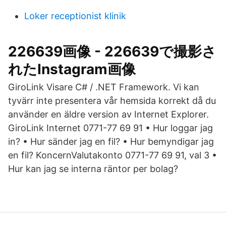
Loker receptionist klinik
226639画像 - 226639で撮影さ
れたInstagram画像
GiroLink Visare C# / .NET Framework. Vi kan
tyvärr inte presentera vår hemsida korrekt då du
använder en äldre version av Internet Explorer.
GiroLink Internet 0771-77 69 91 • Hur loggar jag
in? • Hur sänder jag en fil? • Hur bemyndigar jag
en fil? KoncernValutakonto 0771-77 69 91, val 3 •
Hur kan jag se interna räntor per bolag?