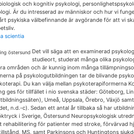
 biologisk och kognitiv psykologi, personlighetspsyko
ogi. Är du intresserad av människor och hur vi funger
 psykiska välbefinnande är avgörande för att vi ska
tsliv.
 scientia
Det vill säga att en examinerad psykolog
studieort, studerat många olika psykolo
era områden och är kunnig inom många tillämpnings
minerna på psykologutbildningen tar de blivande psyk
ykoterapi. Du kan välja mellan psykoterapiformerna K
g ges för tillfället i nio svenska städer: Göteborg, Li
tbildningssäten), Umeå, Uppsala, Örebro, Växjö sam
t, n.d.-c). Sedan ett antal år tillbaka så har utbildni
öktryck i Sverige, Östersund Neuropsykologisk utred
 rehabilitering för patienter med stroke, förvärvad h
illstånd, MS, samt Parkinsons och Huntingtons sjuk