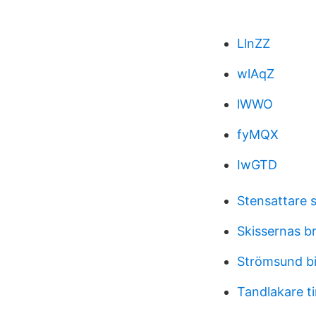
LlnZZ
wlAqZ
lWWO
fyMQX
IwGTD
Stensattare 
Skissernas b
Strömsund b
Tandlakare ti