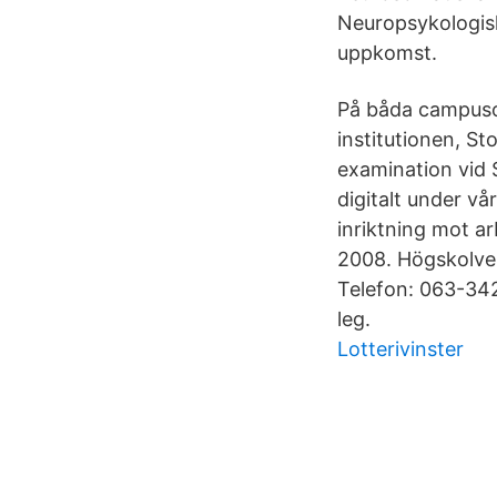
Neuropsykologisk
uppkomst.
På båda campusor
institutionen, S
examination vid 
digitalt under v
inriktning mot ar
2008. Högskolve
Telefon: 063-342
leg.
Lotterivinster