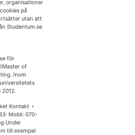
r, organisationer
 cookies på
rtsätter utan att
från Studentum.se
se för
 (Master of
ting. Inom
universitetets
 2012.
rket Kontakt ♀
3: Mobil: 070-
leg Under
om till exempel