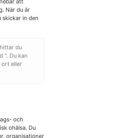
nnebär att
g. När du är
 skickar in den
hittar du
d ". Du kan
ort eller
dags- och
isk ohälsa. Du
r, organisationer