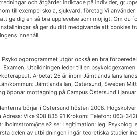
redningar och åtgärder inriktade på individer, gruppe
inom till exempel skola, sjukvård, företag Vi använder
att ge dig en så bra upplevelse som möjligt. Om du fo
nställningar så ger du ditt medgivande att cookies 
ingens innehåll.
g Psykologprogrammet utgör också en bra förberedel
g. Examen. Utbildningen leder till en psykologexamen
koterapeut. Arbetat 25 år inom Jämtlands läns lands
 Län/kommun: Jämtlands län, Östersund, Sweden Mitt
ng öppnar mottagning på Campus Östersund i januari
denterna börjar i Östersund hösten 2008. Högskolve
 Adress: Vike 908 835 91 Krokom: Telefon: 063-3428
t: iholmstrom@tele2.se: Legitimation: leg. Psykolog 
örsta delen av utbildningen ingår teoretiska studier in