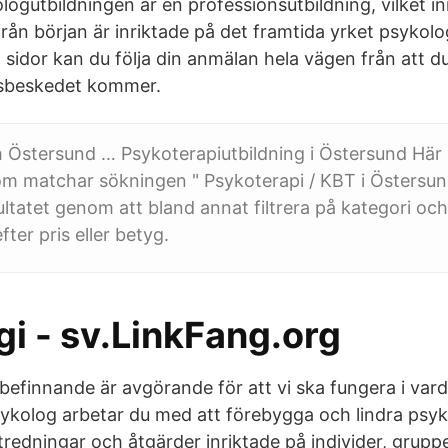
logutbildningen är en professionsutbildning, vilket i
rån början är inriktade på det framtida yrket psykolo
sidor kan du följa din anmälan hela vägen från att du
ngsbeskedet kommer.
h Östersund … Psykoterapiutbildning i Östersund Här 
om matchar sökningen " Psykoterapi / KBT i Östersun
ltatet genom att bland annat filtrera på kategori och 
fter pris eller betyg.
i - sv.LinkFang.org
lbefinnande är avgörande för att vi ska fungera i var
sykolog arbetar du med att förebygga och lindra psyk
redningar och åtgärder inriktade på individer, gruppe