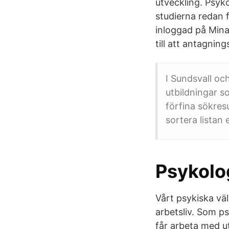
utveckling. Psyko
studierna redan f
inloggad på Mina 
till att antagni
I Sundsvall oc
utbildningar s
förfina sökresu
sortera listan e
Psykolog
Vårt psykiska vä
arbetsliv. Som p
får arbeta med ut