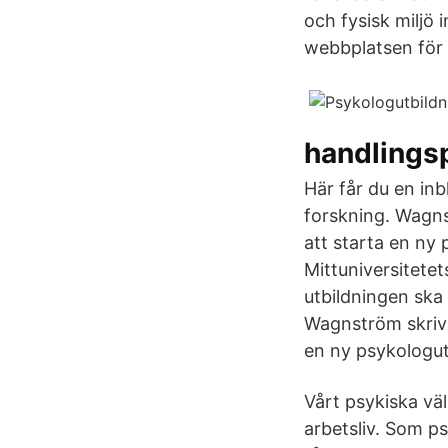
och fysisk miljö 
webbplatsen för 
handlings
Här får du en inb
forskning. Wagns
att starta en ny
Mittuniversitete
utbildningen sk
Wagnström skrive
en ny psykologut
Vårt psykiska vä
arbetsliv. Som p