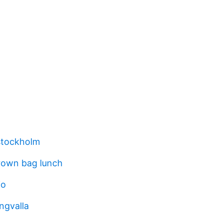
stockholm
rown bag lunch
io
ngvalla