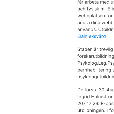
får arbeta med ut
och fysisk miljö 
webbplatsen för 
ändra dina webbi
används. Utbildn
Elain eksvärd
Staden är trevli
forskarutbildnin
Psykolog.Leg.Psy
barnhabilitering
psykologutbildni
De första 30 stu
Ingrid Holmström
207 17 29: E-pos
utbildningen. I f