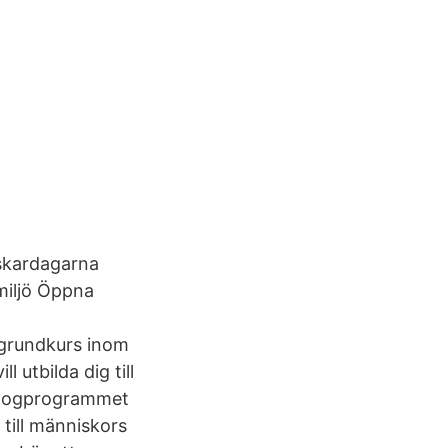
rskardagarna
 miljö Öppna
n grundkurs inom
 utbilda dig till
kologprogrammet
 till människors