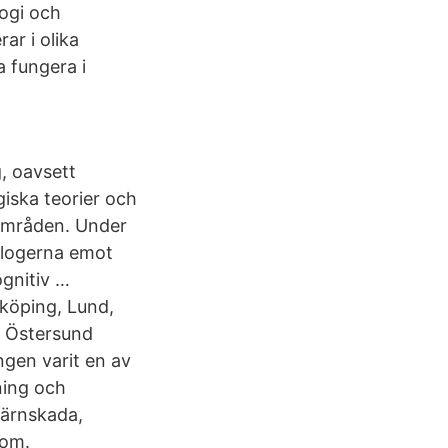
logi och
ar i olika
 fungera i
, oavsett
giska teorier och
områden. Under
ologerna emot
ognitiv …
nköping, Lund,
t Östersund
ngen varit en av
ning och
järnskada,
dom.