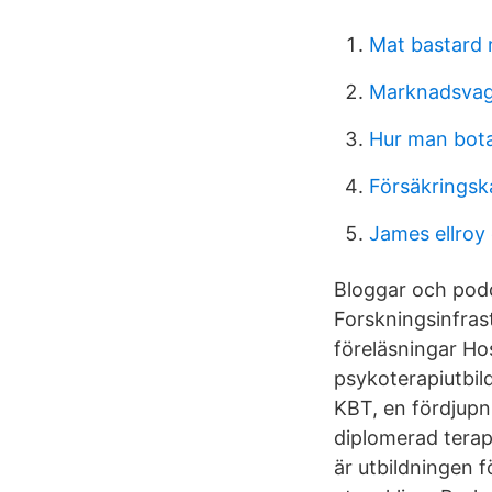
Mat bastard
Marknadsvag
Hur man bota
Försäkringsk
James ellroy
Bloggar och podd
Forskningsinfrast
föreläsningar Ho
psykoterapiutbild
KBT, en fördjupni
diplomerad terap
är utbildningen f