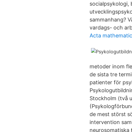
socialpsykologi,
utvecklingspsykol
sammanhang? Vårt
vardags- och arbe
Acta mathematica
metoder inom fl
de sista tre ter
patienter för ps
Psykologutbildnin
Stockholm (två u
(Psykologförbunde
de mest störst s
intervention samt
neurosomatiska t