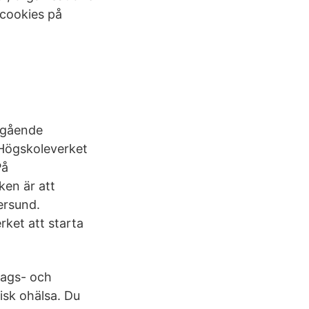
 cookies på
pågående
 Högskoleverket
På
ken är att
ersund.
rket att starta
dags- och
isk ohälsa. Du