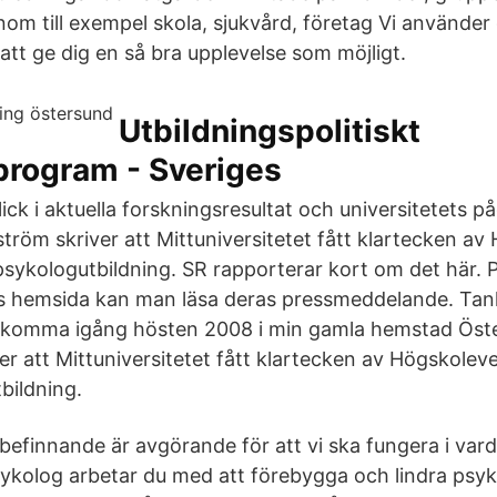
inom till exempel skola, sjukvård, företag Vi använder
att ge dig en så bra upplevelse som möjligt.
Utbildningspolitiskt
program - Sveriges
lick i aktuella forskningsresultat och universitetets 
tröm skriver att Mittuniversitetet fått klartecken av
 psykologutbildning. SR rapporterar kort om det här. 
ts hemsida kan man läsa deras pressmeddelande. Tan
a komma igång hösten 2008 i min gamla hemstad Öst
r att Mittuniversitetet fått klartecken av Högskoleve
bildning.
lbefinnande är avgörande för att vi ska fungera i var
sykolog arbetar du med att förebygga och lindra psyk