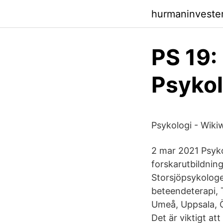
hurmaninvester
PS 19: 
Psykol
Psykologi - Wik
2 mar 2021 Psyk
forskarutbildnin
Storsjöpsykologe
beteendeterapi, 
Umeå, Uppsala, Ö
Det är viktigt a