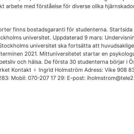
t arbete med förståelse för diverse olika hjärnskado
ter finns bostadsgaranti för studenterna. Startsida
tockholms universitet. Uppdaterad 9 mars: Undervisni
Stockholms universitet ska fortsätta att huvudsaklig
årterminen 2021. Mittuniversitetet startar en psykolo
betsliv och hälsa. De första 30 studenterna börjar i 
rket Kontakt ♀ Ingrid Holmström Adress: Vike 908 8
83: Mobil: 070-207 17 29: E-post: iholmstrom@tele2.