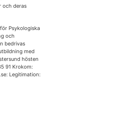
r och deras
 för Psykologiska
ng och
en bedrivas
gutbildning med
Östersund hösten
35 91 Krokom:
se: Legitimation: